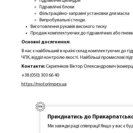
Гідравлічні циліндри
Гідравлічні блоки
Фільтраційно-заправні установки для масла
Випробувальні стенди.
Виготовлення рукавів високого тиску
Продаж комплектуючих до гідравлічних або пневм
Основні досягнення:
В нас є найбільший в країні склад комплектуючих до г
ЧПК, відділ контролю якості. Найбільші промислові пі
Контакти:
Cкрипніков Віктор Олександрович (комерц
+38 (050) 303 66 40
https://motorimpex.ua
Приєднатись до Прикарпатськ
Ми завжди раді співпраці! Якщо у вас є буд