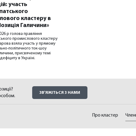
ій: участь
патського
лового кластеру в
Позиція Галичини»
026 р голова правління
ського промислового кластеру
харова взяла участь у прямому
ільно-політичного ток-шоу
личини, присвяченому темі
дефіциту в Україні.
зиції?
ЗВ'ЯЖІТЬСЯ З НАМИ
особом.
Про кластер
Член