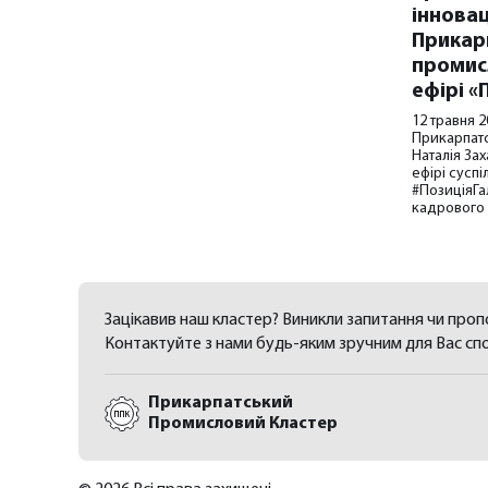
інновац
Прикар
промис
ефірі «
12 травня 2
Прикарпат
Наталія За
ефірі сусп
#ПозиціяГа
кадрового 
Зацікавив наш кластер? Виникли запитання чи пропо
Контактуйте з нами будь-яким зручним для Вас сп
Прикарпатський
Промисловий Кластер