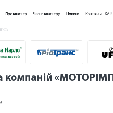
Про кластер
Члени кластеру
Новини
Контакти
KAL
ПЕКС»
а компаній «МОТОРІМ
м: