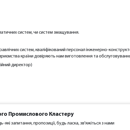
атичних систем, чи систем змащування.
ідравлічних систем, кваліфікований персонал інженерно-конструкто
дприємства країни довіряють нам виготовлення та обслуговування 
ійний директор)
ого Промислового Кластеру
ь-які запитання, пропозиції, будь ласка, зв'яжіться з нами