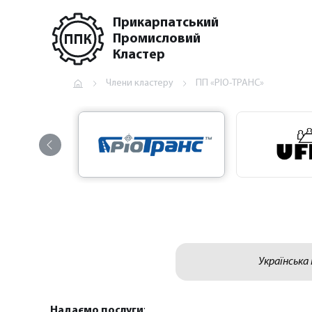
Прикарпатський
Промисловий
Кластер
Члени кластеру
ПП «РІО-ТРАНС»
Українська
Надаємо послуги
: