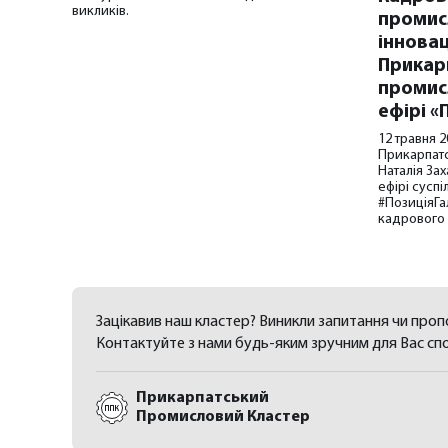
викликів.
промис
інновац
Прикар
промис
ефірі «
12 травня 2
Прикарпат
Наталія За
ефірі сусп
#ПозиціяГа
кадрового 
Зацікавив наш кластер? Виникли запитання чи пропо
Контактуйте з нами будь-яким зручним для Вас сп
Прикарпатський
Промисловий Кластер