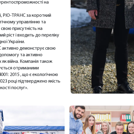
нкурентоспроможності на
ці, РІО-ТРАНС за короткий
гічному управлінню та
 свою присутність на
й ріст і входить до переліку
ної України.
НС активно демонструє свою
 допомогу та активно
х як війна. Компанія також
ується отриманими
4001: 2015 , що є екологічною
 2023 році підтверджено якість
кості послуг».