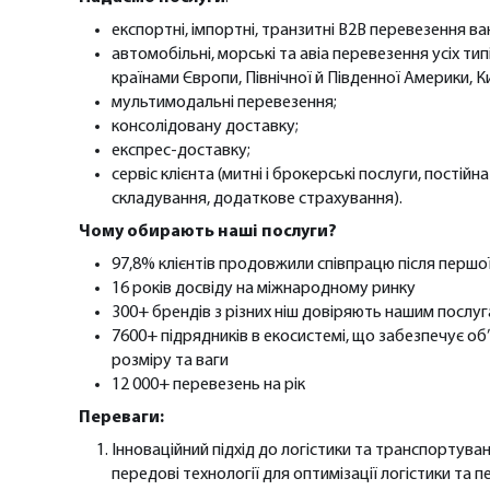
експортні, імпортні, транзитні B2B перевезення ва
автомобільні, морські та авіа перевезення усіх ти
країнами Європи, Північної й Південної Америки, К
мультимодальні перевезення;
консолідовану доставку;
експрес-доставку;
сервіс клієнта (митні і брокерські послуги, постійн
складування, додаткове страхування).
Чому обирають наші послуги?
97,8% клієнтів продовжили співпрацю після першо
16 років досвіду на міжнародному ринку
300+ брендів з різних ніш довіряють нашим послу
7600+ підрядників в екосистемі, що забезпечує о
розміру та ваги
12 000+ перевезень на рік
Переваги:
Інноваційний підхід до логістики та транспортува
передові технології для оптимізації логістики та п