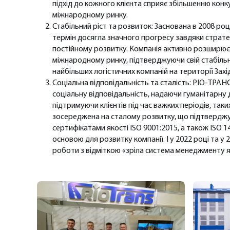
підхід до кожного клієнта сприяє збільшенню ко
міжнародному ринку.
Стабільний ріст та розвиток: Заснована в 2008 ро
термін досягла значного прогресу завдяки страте
постійному розвитку. Компанія активно розширює
міжнародному ринку, підтверджуючи свій стабільни
найбільших логістичних компаній на території Захід
Соціальна відповідальність та сталість: РІО-ТРА
соціальну відповідальність, надаючи гуманітарну
підтримуючи клієнтів під час важких періодів, таки
зосереджена на сталому розвитку, що підтвердж
сертифікатами якості ISO 9001:2015, а також ISO 1
основою для розвитку компанії. І у 2022 році та у
роботи з відміткою «зріла система менеджменту я