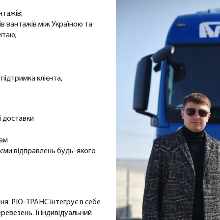
нтажів;
пів вантажів між Україною та
итаю;
а підтримка клієнта,
ї доставки
гам
б’єми відправлень будь-якого
ння: РІО-ТРАНС інтегрує в себе
еревезень. Її індивідуальний