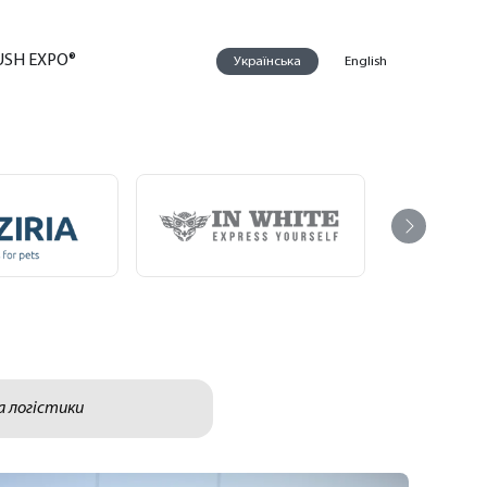
USH EXPO®
Українська
English
а логістики