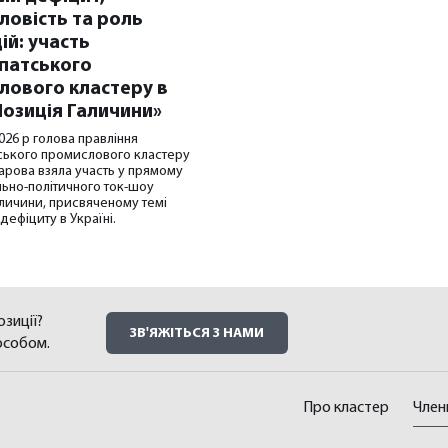
ловість та роль
ій: участь
патського
лового кластеру в
Позиція Галичини»
026 р голова правління
ського промислового кластеру
харова взяла участь у прямому
ільно-політичного ток-шоу
личини, присвяченому темі
дефіциту в Україні.
зиції?
ЗВ'ЯЖІТЬСЯ З НАМИ
особом.
Про кластер
Член