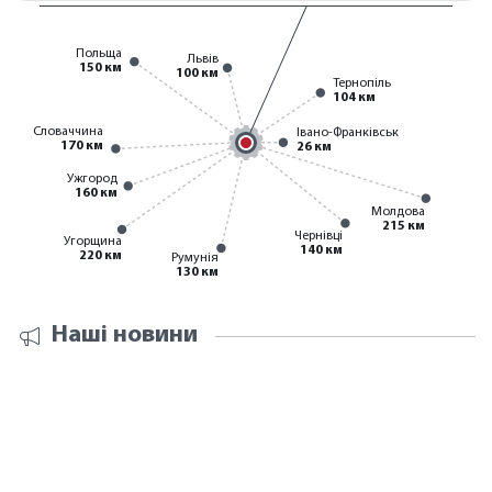
Польща
Львів
150 км
100 км
Тернопіль
104 км
Словаччина
Івано-Франківськ
170 км
26 км
Ужгород
160 км
Молдова
215 км
Чернівці
Угорщина
140 км
220 км
Румунія
130 км
Наші новини