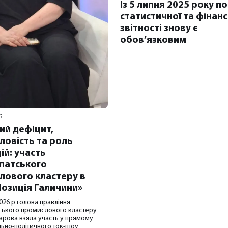
Із 5 липня 2025 року п
статистичної та фінан
звітності знову є
обов’язковим
6
ий дефіцит,
ловість та роль
ій: участь
патського
лового кластеру в
Позиція Галичини»
026 р голова правління
ського промислового кластеру
харова взяла участь у прямому
ільно-політичного ток-шоу