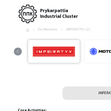
Prykarpattia
Industrial Cluster
Our Members
«IMPERATYV» LLC
IMPERAT
Core Activities: