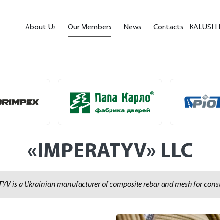
About Us
Our Members
News
Contacts
KALUSH 
«IMPERATYV» LLC
YV is a Ukrainian manufacturer of composite rebar and mesh for const