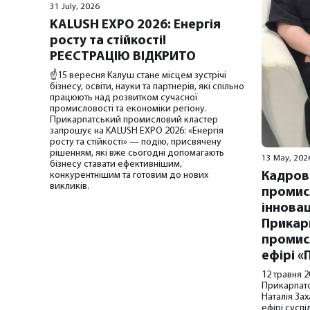
31 July, 2026
KALUSH EXPO 2026: Енергія
росту та стійкості!
РЕЄСТРАЦІЮ ВІДКРИТО
☝️15 вересня Калуш стане місцем зустрічі
бізнесу, освіти, науки та партнерів, які спільно
працюють над розвитком сучасної
промисловості та економіки регіону.
Прикарпатський промисловий кластер
запрошує на KALUSH EXPO 2026: «Енергія
росту та стійкості» — подію, присвячену
рішенням, які вже сьогодні допомагають
13 May, 202
бізнесу ставати ефективнішим,
конкурентнішим та готовим до нових
Кадров
викликів.
промис
інновац
Прикар
промис
ефірі «
12 травня 2
Прикарпат
Наталія За
ефірі сусп