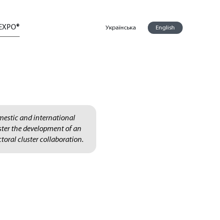
EXPO®
Українська
English
mestic and international
oster the development of an
toral cluster collaboration.