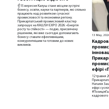
☝️15 вересня Калуш стане місцем зустрічі
бізнесу, освіти, науки та партнерів, які спільно
працюють над розвитком сучасної
промисловості та економіки регіону.
Прикарпатський промисловий кластер
запрошує на KALUSH EXPO 2026: «Енергія
росту та стійкості» — подію, присвячену
рішенням, які вже сьогодні допомагають
13 May, 202
бізнесу ставати ефективнішим,
конкурентнішим та готовим до нових
Кадров
викликів.
промис
інновац
Прикар
промис
ефірі «
12 травня 2
Прикарпат
Наталія За
ефірі сусп
#ПозиціяГа
кадрового 