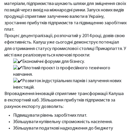
матеріали, підприємства шукають шляхи для зміцнення своїх
позицій через вихід на міжнародні ринки. Запуск нових видів
продукції сприятиме залученню валюти в Україну,
зростанню прибутків підприємств та підвищенню заробітних
плат.
Процес децентралізації, розпочатий у 2014 році, довів свою
ефективність. Калуш уже сьогодні демонструє потенціал
для отримання статусу промислової столиці Прикарпаття. У
місті вже реалізовуються ключові проєкти:
Економічні форуми для бізнесу.
Пілотний проєкт із професійного технічного
навчання.
Розвиток індустріальних парків і залучення нових
інвестицій.
Впровадження інновацій сприятиме трансформації Калуша
в експортний хаб. Збільшення прибутків підприємств за
рахунок експорту дозволить:
Підвищувати рівень заробітних плат.
Збільшувати купівельну спроможність населення.
Збільшувати податкові надходження до бюджету