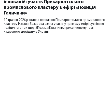
інновацій: участь Прикарпатського
промислового кластеру в ефірі «Позиція
Галичини»
12 травня 2026 р голова правління Прикарпатського промислового
кластеру Наталія Захарова взяла участь у прямому ефірі суспільно-
політичного ток-шоу #ПозиціяГаличини, присвяченому темі
кадрового дефіциту в Україні.